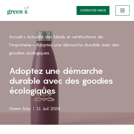
CONTACTEZ-NOUS
Aller
au
contenu
Accueil
»
Actualité des labels et certifications de
l’imprimerie
»
Adoptez une démarche durable avec des
goodies écologiques
Adoptez une démarche
durable avec des goodies
écologiques
Green Actu
11 Juil. 2024