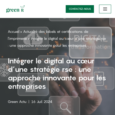
CONTACTEZ-NOUS
Aller
au
contenu
Accueil
»
Actualité des labels et certifications de
l’imprimerie
»
Intégrer le digital au cœur d’une stratégie rse
: une approche innovante pour les entreprises
Intégrer le digital au cœur
d’une stratégie rse : une
approche innovante pour les
entreprises
Green Actu
16 Juil. 2024